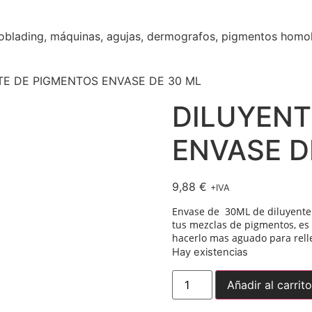
blading, máquinas, agujas, dermografos, pigmentos homolog
TE DE PIGMENTOS ENVASE DE 30 ML
DILUYENT
ENVASE D
9,88
€
+IVA
Envase de 30ML de diluyente 
tus mezclas de pigmentos, es 
hacerlo mas aguado para relle
Hay existencias
Añadir al carrito
Envío gratuito